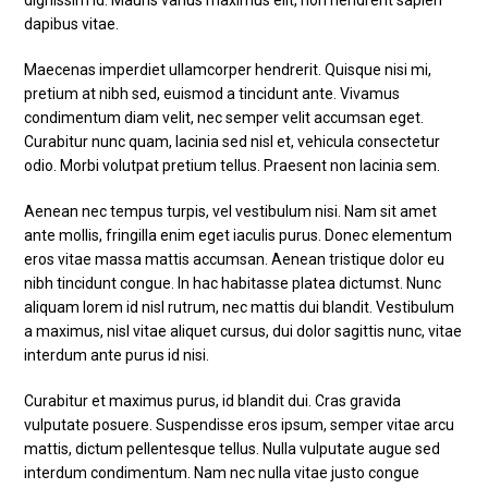
dignissim id. Mauris varius maximus elit, non hendrerit sapien
dapibus vitae.
Maecenas imperdiet ullamcorper hendrerit. Quisque nisi mi,
pretium at nibh sed, euismod a tincidunt ante. Vivamus
condimentum diam velit, nec semper velit accumsan eget.
Curabitur nunc quam, lacinia sed nisl et, vehicula consectetur
odio. Morbi volutpat pretium tellus. Praesent non lacinia sem.
Aenean nec tempus turpis, vel vestibulum nisi. Nam sit amet
ante mollis, fringilla enim eget iaculis purus. Donec elementum
eros vitae massa mattis accumsan. Aenean tristique dolor eu
nibh tincidunt congue. In hac habitasse platea dictumst. Nunc
aliquam lorem id nisl rutrum, nec mattis dui blandit. Vestibulum
a maximus, nisl vitae aliquet cursus, dui dolor sagittis nunc, vitae
interdum ante purus id nisi.
Curabitur et maximus purus, id blandit dui. Cras gravida
vulputate posuere. Suspendisse eros ipsum, semper vitae arcu
mattis, dictum pellentesque tellus. Nulla vulputate augue sed
interdum condimentum. Nam nec nulla vitae justo congue