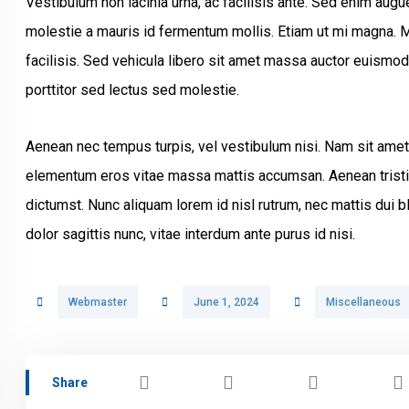
Vestibulum non lacinia urna, ac facilisis ante. Sed enim au
molestie a mauris id fermentum mollis. Etiam ut mi magna. M
facilisis. Sed vehicula libero sit amet massa auctor euismod
porttitor sed lectus sed molestie.
Aenean nec tempus turpis, vel vestibulum nisi. Nam sit amet 
elementum eros vitae massa mattis accumsan. Aenean tristiq
dictumst. Nunc aliquam lorem id nisl rutrum, nec mattis dui b
dolor sagittis nunc, vitae interdum ante purus id nisi.
Webmaster
June 1, 2024
Miscellaneous