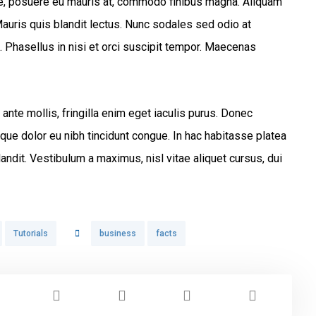
gue, posuere eu mauris at, commodo finibus magna. Aliquam
auris quis blandit lectus. Nunc sodales sed odio at
. Phasellus in nisi et orci suscipit tempor. Maecenas
ante mollis, fringilla enim eget iaculis purus. Donec
ue dolor eu nibh tincidunt congue. In hac habitasse platea
landit. Vestibulum a maximus, nisl vitae aliquet cursus, dui
Tutorials
business
facts