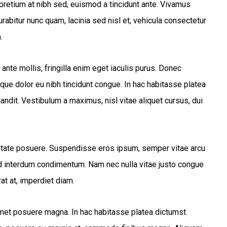
pretium at nibh sed, euismod a tincidunt ante. Vivamus
abitur nunc quam, lacinia sed nisl et, vehicula consectetur
.
ante mollis, fringilla enim eget iaculis purus. Donec
ue dolor eu nibh tincidunt congue. In hac habitasse platea
landit. Vestibulum a maximus, nisl vitae aliquet cursus, dui
lputate posuere. Suspendisse eros ipsum, semper vitae arcu
ed interdum condimentum. Nam nec nulla vitae justo congue
at at, imperdiet diam.
amet posuere magna. In hac habitasse platea dictumst.