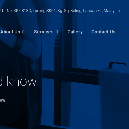
No. SK 0818C, Lorong SK61, Kg. Sg. Keling, Labuan FT, Malaysia
About Us
Services
Gallery
Contact Us
ld know
now